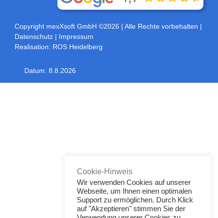
Copyright mexXsoft GmbH ©2026
| Alle Rechte vorbehalten |
Datenschutz
|
Impressum
Realisation:
ROS Heidelberg
Datum:
8.8.2026
Toggle
Sliding
Bar
Area
Cookie-Hinweis
Wir verwenden Cookies auf unserer
Webseite, um Ihnen einen optimalen
Support zu ermöglichen. Durch Klick
auf "Akzeptieren" stimmen Sie der
Verwendung unserer Cookies zu.