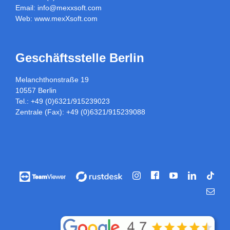
Email:
info@mexxsoft.com
Web:
www.mexXsoft.com
Geschäftsstelle Berlin
Melanchthonstraße 19
10557 Berlin
Tel.: +49 (0)6321/915239023
Zentrale (Fax): +49 (0)6321/915239088
Facebook
Vorführung
Vorführung
Instagram
YouTube
LinkedIn
Tikt
/
/
E-
Fernwartung
Fernwartung
Mail
über
über
Teamviewer
rustdesk