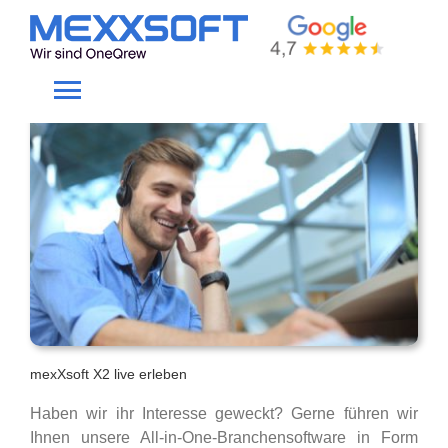
Skip
to
Online-Präsentation
content
Toggle
Navigation
Home
Gewerke
Produkte
Unternehmen
mexXsoft X2 live erleben
Haben wir ihr Interesse geweckt? Gerne führen wir
Service
Ihnen unsere All-in-One-Branchensoftware in Form