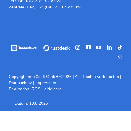
Tel.: +49(0)6321/915239023
Zentrale (Fax): +49(0)6321/915239088
Facebook
Vorführung
Vorführung
Instagram
YouTube
LinkedIn
Tikt
/
/
E-
Fernwartung
Fernwartung
Mail
über
über
Teamviewer
rustdesk
Copyright mexXsoft GmbH ©2026
| Alle Rechte vorbehalten |
Datenschutz
|
Impressum
Realisation:
ROS Heidelberg
Datum:
10.8.2026
Toggle
Sliding
Bar