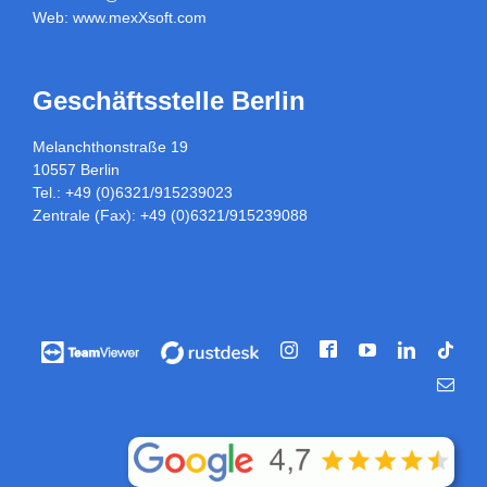
Web:
www.mexXsoft.com
Geschäftsstelle Berlin
Melanchthonstraße 19
10557 Berlin
Tel.: +49 (0)6321/915239023
Zentrale (Fax): +49 (0)6321/915239088
Facebook
Vorführung
Vorführung
Instagram
YouTube
LinkedIn
Tikt
/
/
E-
Fernwartung
Fernwartung
Mail
über
über
Teamviewer
rustdesk