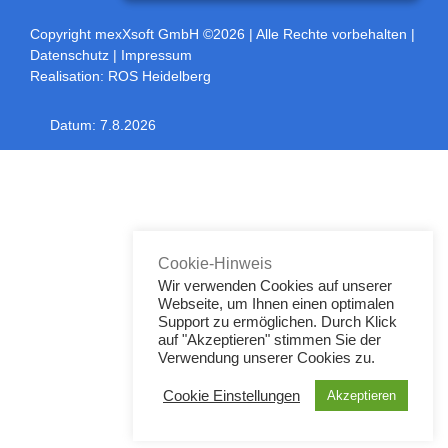
Copyright mexXsoft GmbH ©2026
| Alle Rechte vorbehalten |
Datenschutz
|
Impressum
Realisation:
ROS Heidelberg
Datum:
7.8.2026
Toggle
Sliding
Bar
Area
Cookie-Hinweis
Wir verwenden Cookies auf unserer
Webseite, um Ihnen einen optimalen
Support zu ermöglichen. Durch Klick
auf "Akzeptieren" stimmen Sie der
Verwendung unserer Cookies zu.
Cookie Einstellungen
Akzeptieren