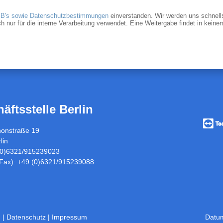
B's sowie Datenschutzbestimmungen
einverstanden. Wir werden uns schnells
r für die interne Verarbeitung verwendet. Eine Weitergabe findet in keinem 
äftsstelle Berlin
Vorfü
/
honstraße 19
Fernw
lin
über
 (0)6321/915239023
Teamv
(Fax): +49 (0)6321/915239088
n |
Datenschutz
|
Impressum
Datu