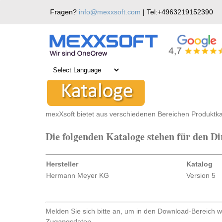
Skip
Fragen?
info@mexxsoft.com
| Tel:+4963219152390
to
content
Kataloge – Download
mexXsoft bietet aus verschiedenen Bereichen Produktk
Die folgenden Kataloge stehen für den D
Hersteller
Katalog
Hermann Meyer KG
Version 5
Melden Sie sich bitte an, um in den Download-Bereich we
Zugangsdaten.