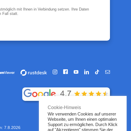
tmöglich mit Ihnen in Verbindung setzen. Ihre Daten
Fall statt.
Facebook
hrung
Vorführung
Instagram
YouTube
LinkedIn
Tiktok
E-
/
Mail
artung
Fernwartung
über
iewer
rustdesk
Cookie-Hinweis
Wir verwenden Cookies auf unserer
Webseite, um Ihnen einen optimalen
Support zu ermöglichen. Durch Klick
m:
7.8.2026
auf "Akzeptieren" stimmen Sie der