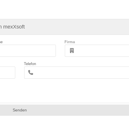
n mexXsoft
me
Firma
Telefon
Senden