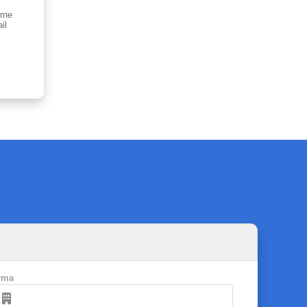
rne
il
rma