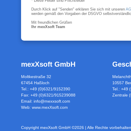
* Diese Felder sind Pflichtfelder
Durch Klick auf "Senden" erklären Sie sich mit unseren
AG
werden gemäß den Vorgaben der DSGVO selbstverständlich nu
Mit freundlichen Grüßen
Ihr mexXsoft Team
mexXsoft GmbH
Gesch
Moltkestraße 32
Melancht
67454 Haßloch
10557 Ber
Tel.: +49 (0)6321/9152390
Tel.: +49
Fax: +49 (0)6321/915239088
Zentrale 
Email:
info@mexxsoft.com
Web:
www.mexXsoft.com
Copyright mexXsoft GmbH ©2026
| Alle Rechte vorbehalte