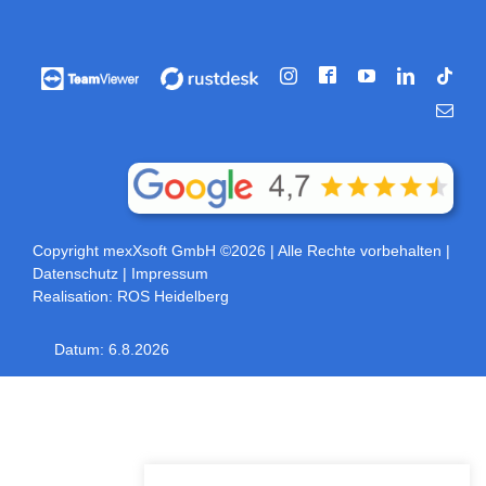
Facebook
Vorführung
Vorführung
Instagram
YouTube
LinkedIn
Tikt
/
/
E-
Fernwartung
Fernwartung
Mail
über
über
Teamviewer
rustdesk
Copyright mexXsoft GmbH ©2026
| Alle Rechte vorbehalten |
Datenschutz
|
Impressum
Realisation:
ROS Heidelberg
Datum:
6.8.2026
Toggle
Sliding
Bar
Area