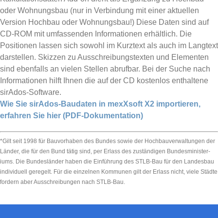
oder Wohnungsbau (nur in Verbindung mit einer aktuellen
Version Hochbau oder Wohnungsbau!) Diese Daten sind auf
CD-ROM mit umfassenden Informationen erhältlich. Die
Positionen lassen sich sowohl im Kurztext als auch im Langtext
darstellen. Skizzen zu Ausschreibungstexten und Elementen
sind ebenfalls an vielen Stellen abrufbar. Bei der Suche nach
Informationen hilft Ihnen die auf der CD kostenlos enthaltene
sirAdos-Software.
Wie Sie sirAdos-Baudaten in mexXsoft X2 importieren,
erfahren Sie hier (PDF-Dokumentation)
*Gilt seit 1998 für Bau­vorhaben des Bun­des sowie der Hochbau­ver­wal­tungen der
Länder, die für den Bund tätig sind, per Erlass des zu­ständigen Bundes­minis­ter­
iums. Die Bundes­länder haben die Ein­führung des STLB-Bau für den Landes­bau
individuell geregelt. Für die einzelnen Kommunen gilt der Erlass nicht, viele Städte
fordern aber Aus­schrei­bungen nach STLB-Bau.