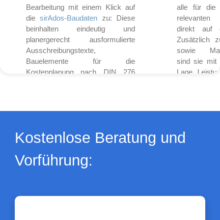
Bearbeitung mit einem Klick auf
alle für di
die
sirAdos-Baudaten
zu: Diese
relevanten
beinhalten eindeutig und
direkt auf 
planergerecht ausformulierte
Zusätzlich z
Ausschreibungstexte,
sowie Masc
Bauelemente für die
sind sie mit
Kostenplanung nach DIN 276
Lage, Leistu
u.v.m.
und Bauf
fotogr
dokumentiere
Die DTA-Schnittstelle
Die SQL-Schn
DTA
Kostenlose Beratung und
Als
Mit dem op
.
Vorführung:
Datenträgeraustauschverfahren
SQL-Schnitts
(
DTA
oder
DTAUS
) wird ein
Möglichkeit,
.
Verfahren im bargeldlosen
speziell
Zahlungsverkehr bezeichnet. Sie
Auswertunge
dient der digitalen
Hierbei kann
Datenübertragung zwischen
Datenbank z