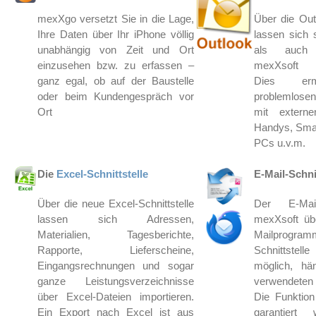
mexXgo versetzt Sie in die Lage,
Über die Outl
Ihre Daten über Ihr iPhone völlig
lassen sich
unabhängig von Zeit und Ort
als auch
einzusehen bzw. zu erfassen –
mexXsoft sy
ganz egal, ob auf der Baustelle
Dies erm
oder beim Kundengespräch vor
problemlose
Ort
mit extern
Handys, Smar
PCs u.v.m.
Die
Excel-Schnittstelle
E-Mail-Schni
Über die neue Excel-Schnittstelle
Der E-Mai
lassen sich Adressen,
mexXsoft übe
Materialien, Tagesberichte,
Mailprogra
Rapporte, Lieferscheine,
Schnittstell
Eingangsrechnungen und sogar
möglich, hä
ganze Leistungsverzeichnisse
verwendete
über Excel-Dateien importieren.
Die Funktion
Ein Export nach Excel ist aus
garantiert