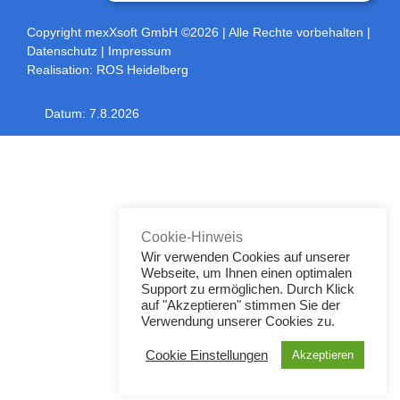
Copyright mexXsoft GmbH ©2026
| Alle Rechte vorbehalten |
Datenschutz
|
Impressum
Realisation:
ROS Heidelberg
Datum:
7.8.2026
Toggle
Sliding
Bar
Area
Cookie-Hinweis
Wir verwenden Cookies auf unserer
Webseite, um Ihnen einen optimalen
Support zu ermöglichen. Durch Klick
auf "Akzeptieren" stimmen Sie der
Verwendung unserer Cookies zu.
Cookie Einstellungen
Akzeptieren