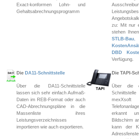
Exact-konformen Lohn- und
Ausschreibun
Gehaltsabrechnungsprogramm
Leistungsbe
Angebotskalk
zu: Mit nur
stehen Ihne
STLB-Bau
,
KostenAnsä
DBD Koste
Verfügung.
Die
DA11-Schnittstelle
Die TAPI-Sch
Über die DA11-Schnittstelle
Über die o
lassen sich sehr einfach Aufmaß-
Schnittstel
Daten im REB-Format oder auch
mexXsof
CAD-
Abrechnungspläne
in die
Telefonanlag
Massenliste ihres
erkannt u
Leistungsverzeichnisses
Bildschirm a
importieren wie auch exportieren.
kann der K
Adressfe