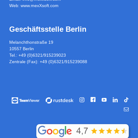
Web:
www.mexXsoft.com
Geschäftsstelle Berlin
Melanchthonstraße 19
10557 Berlin
Tel.: +49 (0)6321/915239023
Zentrale (Fax): +49 (0)6321/915239088
Facebook
Vorführung
Vorführung
Instagram
YouTube
LinkedIn
Tikt
/
/
E-
Fernwartung
Fernwartung
Mail
über
über
Teamviewer
rustdesk