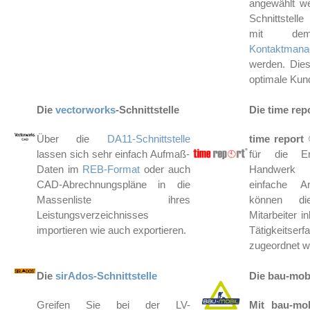
angewählt w
Schnittstell
mit dem
Kontaktmana
werden. Dies
optimale Kun
.
Die
vectorworks
-Schnittstelle
.
Die time repo
Über die
DA11-Schnittstelle
time report
®
.
lassen sich sehr einfach Aufmaß-
für die Er
Daten im
REB-Format
oder auch
Handwerk e
CAD-
Abrechnungspläne
in die
einfache 
Massenliste ihres
können di
Leistungsverzeichnisses
Mitarbeiter i
importieren wie auch exportieren.
Tätigkeitserf
zugeordnet w
Die
sirAdos-Schnittstelle
Die bau-mobi
Greifen Sie bei der LV-
Mit bau-mo