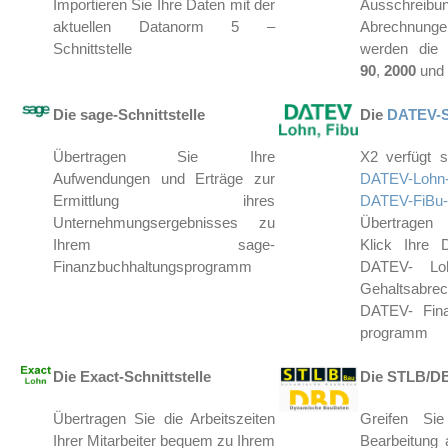
Importieren Sie Ihre Daten mit der
Ausschre
aktuellen Datanorm 5 –
Abrechnunge
Schnittstelle
werden die
90
,
2000
und
Die sage-Schnittstelle
Die
DATEV-Sc
Übertragen Sie Ihre
X2 verfügt 
Aufwendungen und Erträge zur
DATEV-Lo
Ermittlung ihres
DATEV-FiBu-S
Unternehmungsergebnisses zu
Übertragen
Ihrem sage-
Klick Ihre 
Finanzbuchhaltungsprogramm
DATEV- Lo
Gehaltsab
DATEV- Fina
programm
Die Exact-Schnittstelle
Die STLB/DB
Übertragen Sie die Arbeitszeiten
Greifen Sie
Ihrer Mitarbeiter bequem zu Ihrem
Bearbeitung 