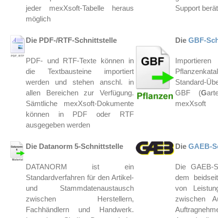
jeder mexXsoft-Tabelle heraus
Support berät
möglich
Die PDF-/RTF-Schnittstelle
Schnittstelle
Die
GBF-Schn
PDF- und RTF-Texte können in
Importieren
die Textbausteine importiert
Pflanzenkat
werden und stehen anschl. in
Standard-Übe
allen Bereichen zur Verfügung.
GBF (
G
art
Sämtliche mexXsoft-Dokumente
mexXsoft
können in PDF oder RTF
ausgegeben werden
Die Datanorm 5-Schnittstelle
Die
GAEB-Sch
DATANORM ist ein
Die GAEB-Sch
Standardverfahren für den Artikel-
dem beidsei
und Stammdatenaustausch
von Leistun
zwischen Herstellern,
zwischen Au
Fachhändlern und Handwerk.
Auftragnehme