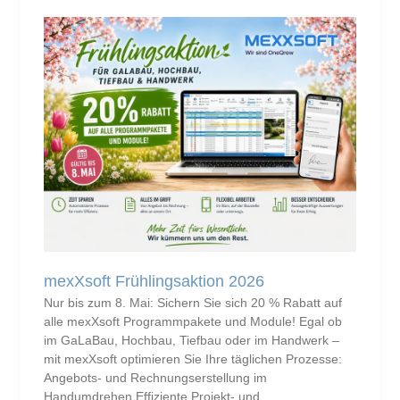
Formblatt
zur
Preisermittlung
–
kostenlos
online
in
den
mexXsoft
Tools
mexXsoft Frühlingsaktion 2026
Nur bis zum 8. Mai: Sichern Sie sich 20 % Rabatt auf
alle mexXsoft Programmpakete und Module! Egal ob
im GaLaBau, Hochbau, Tiefbau oder im Handwerk –
mit mexXsoft optimieren Sie Ihre täglichen Prozesse:
Angebots- und Rechnungserstellung im
Handumdrehen Effiziente Projekt- und