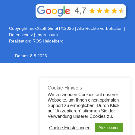
Copyright mexXsoft GmbH ©2026
| Alle Rechte vorbehalten |
Datenschutz
|
Impressum
Realisation:
ROS Heidelberg
Datum:
8.8.2026
Toggle
Sliding
Bar
Area
Cookie-Hinweis
Wir verwenden Cookies auf unserer
Webseite, um Ihnen einen optimalen
Support zu ermöglichen. Durch Klick
auf "Akzeptieren" stimmen Sie der
Verwendung unserer Cookies zu.
Cookie Einstellungen
Akzeptieren