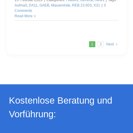
13. Februar 2026
|
Categories:
Feature
,
General
,
News
|
Tags:
Aufmaß
,
DA11
,
GAEB
,
Massenliste
,
REB 23.003
,
X31
|
0
Comments
Read More
1
2
Next
Kostenlose Beratung und
Vorführung: