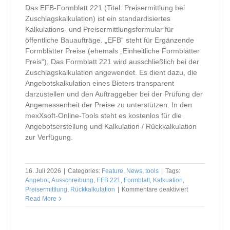
Das EFB-Formblatt 221 (Titel: Preisermittlung bei
Zuschlagskalkulation) ist ein standardisiertes
Kalkulations- und Preisermittlungsformular für
öffentliche Bauaufträge. „EFB“ steht für Ergänzende
Formblätter Preise (ehemals „Einheitliche Formblätter
Preis“). Das Formblatt 221 wird ausschließlich bei der
Zuschlagskalkulation angewendet. Es dient dazu, die
Angebotskalkulation eines Bieters transparent
darzustellen und den Auftraggeber bei der Prüfung der
Angemessenheit der Preise zu unterstützen. In den
mexXsoft-Online-Tools steht es kostenlos für die
Angebotserstellung und Kalkulation / Rückkalkulation
zur Verfügung.
16. Juli 2026
|
Categories:
Feature
,
News
,
tools
|
Tags:
Angebot
,
Ausschreibung
,
EFB 221
,
Formblatt
,
Kalkuation
,
für
Preisermittlung
,
Rückkalkulation
|
Kommentare deaktiviert
EFB-
Read More
Blatt
221
(Einheitliches