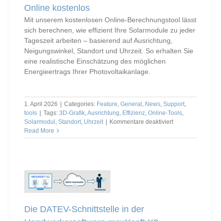
Online kostenlos
Mit unserem kostenlosen Online-Berechnungstool lässt
sich berechnen, wie effizient Ihre Solarmodule zu jeder
Tageszeit arbeiten – basierend auf Ausrichtung,
Neigungswinkel, Standort und Uhrzeit. So erhalten Sie
eine realistische Einschätzung des möglichen
Energieertrags Ihrer Photovoltaikanlage.
1. April 2026
|
Categories:
Feature
,
General
,
News
,
Support
,
tools
|
Tags:
3D-Grafik
,
Ausrichtung
,
Effizienz
,
Online-Tools
,
für
Solarmodul
,
Standort
,
Uhrzeit
|
Kommentare deaktiviert
Effizienz-
Read More
Berechnung
von
Solarmodulen
–
Online
kostenlos
Die DATEV-Schnittstelle in der