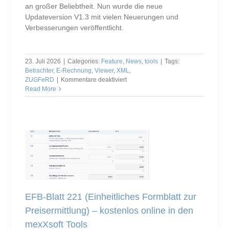
an großer Beliebtheit. Nun wurde die neue
Updateversion V1.3 mit vielen Neuerungen und
Verbesserungen veröffentlicht.
23. Juli 2026
|
Categories:
Feature
,
News
,
tools
|
Tags:
Betrachter
,
E-Rechnung
,
Viewer
,
XML
,
für
ZUGFeRD
|
Kommentare deaktiviert
Neueste
Read More
Version
des
E-
Rechnungsbetrachers
XViewer
1.3
veröffentlicht
EFB-Blatt 221 (Einheitliches Formblatt zur
Preisermittlung) – kostenlos online in den
mexXsoft Tools