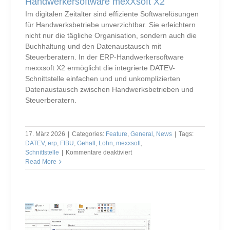
Handwerkersoftware mexXsoft X2
Im digitalen Zeitalter sind effiziente Softwarelösungen
für Handwerksbetriebe unverzichtbar. Sie erleichtern
nicht nur die tägliche Organisation, sondern auch die
Buchhaltung und den Datenaustausch mit
Steuerberatern. In der ERP-Handwerkersoftware
mexxsoft X2 ermöglicht die integrierte DATEV-
Schnittstelle einfachen und und unkomplizierten
Datenaustausch zwischen Handwerksbetrieben und
Steuerberatern.
17. März 2026
|
Categories:
Feature
,
General
,
News
|
Tags:
DATEV
,
erp
,
FIBU
,
Gehalt
,
Lohn
,
mexxsoft
,
für
Schnittstelle
|
Kommentare deaktiviert
Die
Read More
DATEV-
Schnittstelle
in
der
Handwerkersoftware
mexXsoft
X2