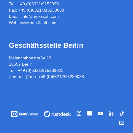
Tel.: +49 (0)6321/9152390
Fax: +49 (0)6321/915239088
Email:
info@mexxsoft.com
Web:
www.mexXsoft.com
Geschäftsstelle Berlin
Melanchthonstraße 19
10557 Berlin
Tel.: +49 (0)6321/915239023
Zentrale (Fax): +49 (0)6321/915239088
Facebook
Vorführung
Vorführung
Instagram
YouTube
LinkedIn
Tikt
/
/
E-
Fernwartung
Fernwartung
Mail
über
über
Teamviewer
rustdesk