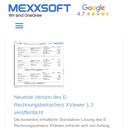
Skip
to
Aktuelles
content
Toggle
Navigation
Home
Gewerke
Produkte
Neueste Version des E-
Unternehmen
Rechnungsbetrachers XViewer 1.3
veröffentlicht
Service
Die kostenlos erhältliche Standalone-Lösung des E-
Rechnungsviewers XViewer erfreute sich von Anfang