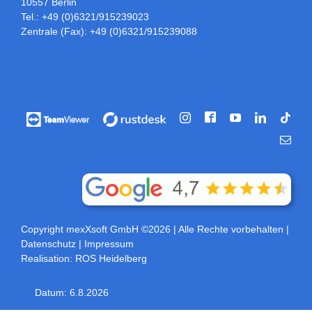
10557 Berlin
Tel.: +49 (0)6321/915239023
Zentrale (Fax): +49 (0)6321/915239088
Facebook
Vorführung
Vorführung
Instagram
YouTube
LinkedIn
Tikt
/
/
E-
Fernwartung
Fernwartung
Mail
über
über
Teamviewer
rustdesk
Copyright mexXsoft GmbH ©2026
| Alle Rechte vorbehalten |
Datenschutz
|
Impressum
Realisation:
ROS Heidelberg
Datum:
6.8.2026