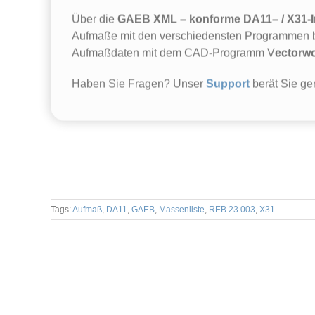
Über die
GAEB XML – konforme DA11– / X31-Im
Aufmaße mit den verschiedensten Programmen bz
Aufmaßdaten mit dem CAD-Programm V
ectorw
Haben Sie Fragen? Unser
Support
berät Sie ge
Tags:
Aufmaß
,
DA11
,
GAEB
,
Massenliste
,
REB 23.003
,
X31