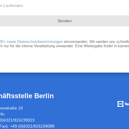
dem Laufenden
Senden
B's sowie Datenschutzbestimmungen
einverstanden. Wir werden uns schnells
r für die interne Verarbeitung verwendet. Eine Weitergabe findet in keinem 
äftsstelle Berlin
Vorfü
/
honstraße 19
Fernw
lin
über
 (0)6321/915239023
Teamv
(Fax): +49 (0)6321/915239088