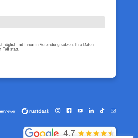
tmöglich mit Ihnen in Verbindung setzen. Ihre Daten
Fall statt.
Facebook
hrung
Vorführung
Instagram
YouTube
LinkedIn
Tiktok
E-
/
Mail
artung
Fernwartung
über
iewer
rustdesk