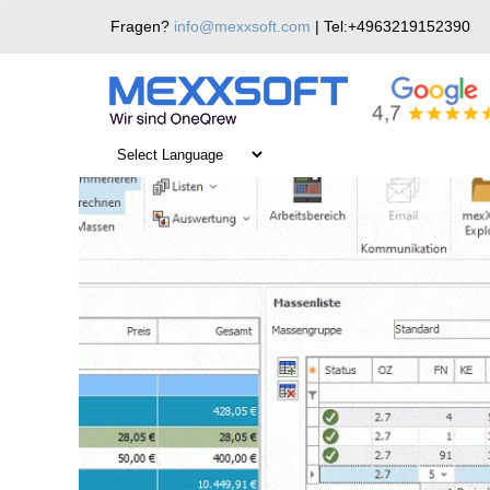
Skip
Fragen?
info@mexxsoft.com
| Tel:+4963219152390
to
content
Aufmass exakt: Die mexXsoft X2 – Massenlist