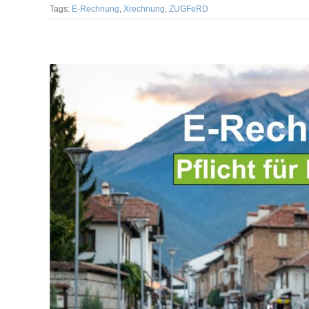
Tags:
E-Rechnung
,
Xrechnung
,
ZUGFeRD