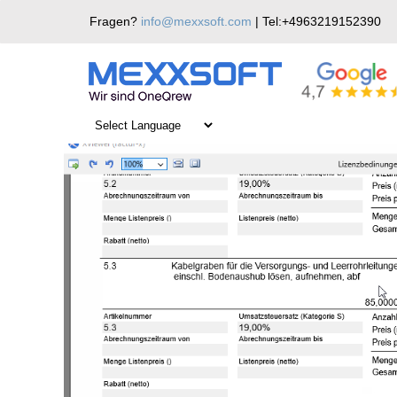
Skip
Fragen?
info@mexxsoft.com
| Tel:+4963219152390
to
content
ZUGFeRD