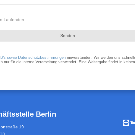
dem Laufenden
Senden
B's sowie Datenschutzbestimmungen
einverstanden. Wir werden uns schnells
r für die interne Verarbeitung verwendet. Eine Weitergabe findet in keinem 
äftsstelle Berlin
Vorfü
/
honstraße 19
Fernw
lin