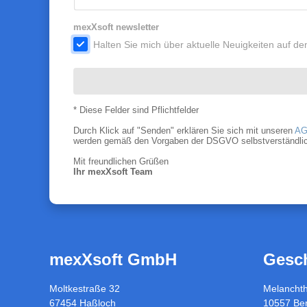
mexXsoft newsletter
.
Halten Sie mich über aktuelle Neuigkeiten auf 
* Diese Felder sind Pflichtfelder
Durch Klick auf "Senden" erklären Sie sich mit unseren
AG
werden gemäß den Vorgaben der DSGVO selbstverständlich nu
Mit freundlichen Grüßen
Ihr mexXsoft Team
mexXsoft GmbH
Gesch
Moltkestraße 32
Melancht
67454 Haßloch
10557 Ber