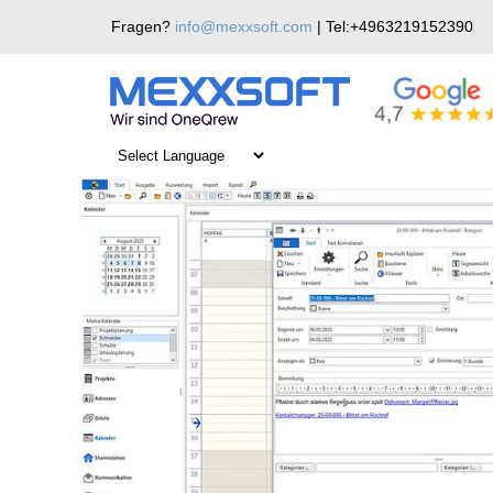
Skip
Fragen?
info@mexxsoft.com
| Tel:+4963219152390
to
content
Tipps & Tricks