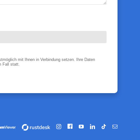
tmöglich mit Ihnen in Verbindung setzen. Ihre Daten
Fall statt.
Facebook
hrung
Vorführung
Instagram
YouTube
LinkedIn
Tiktok
E-
/
Mail
artung
Fernwartung