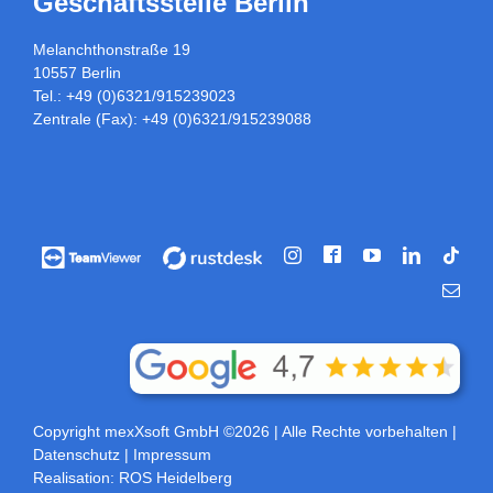
Geschäftsstelle Berlin
Melanchthonstraße 19
10557 Berlin
Tel.: +49 (0)6321/915239023
Zentrale (Fax): +49 (0)6321/915239088
Facebook
Vorführung
Vorführung
Instagram
YouTube
LinkedIn
Tikt
/
/
E-
Fernwartung
Fernwartung
Mail
über
über
Teamviewer
rustdesk
Copyright mexXsoft GmbH ©2026
| Alle Rechte vorbehalten |
Datenschutz
|
Impressum
Realisation:
ROS Heidelberg