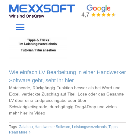
Skip
to
Tipps
content
Toggle
Navigation
Home
Gewerke
Wie einfach LV Bearbeitung in einer Handwerker
Software geht, seht ihr hier
Produkte
Matchcode, Rückgängig Funktion besser als bei Word und
Excel, verdeckte Zuschlag auf Titel, Lose oder das Gesamte
LV über eine Endpreiseingabe oder über
Unternehmen
Schwierigkeitsgrade, durchgängig Drag&Drop und vieles
mehr hier im Video
Service
Tags:
Galabau
,
Handwerker Software
,
Leistungsverzeichnis
,
Tipps
Read More