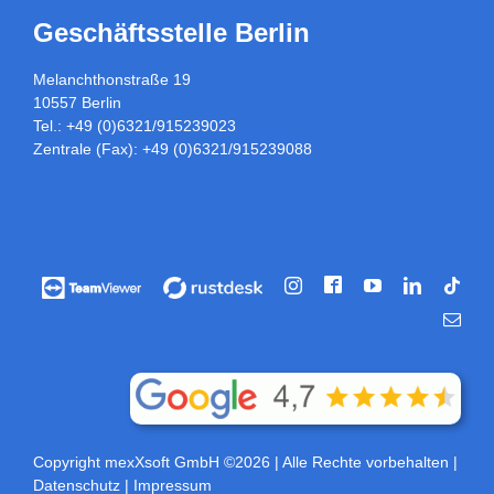
Geschäftsstelle Berlin
Melanchthonstraße 19
10557 Berlin
Tel.: +49 (0)6321/915239023
Zentrale (Fax): +49 (0)6321/915239088
Facebook
Vorführung
Vorführung
Instagram
YouTube
LinkedIn
Tikt
/
/
E-
Fernwartung
Fernwartung
Mail
über
über
Teamviewer
rustdesk
Copyright mexXsoft GmbH ©2026
| Alle Rechte vorbehalten |
Datenschutz
|
Impressum