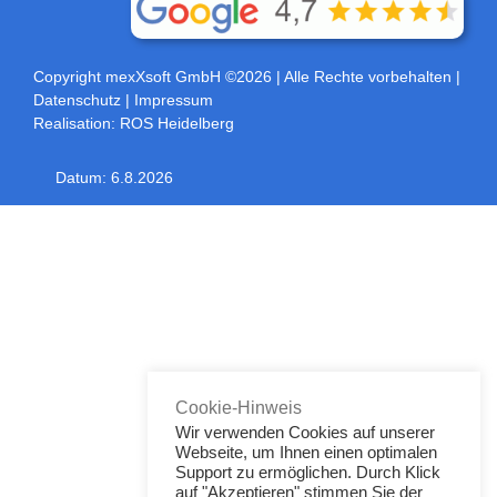
Copyright mexXsoft GmbH ©2026
| Alle Rechte vorbehalten |
Datenschutz
|
Impressum
Realisation:
ROS Heidelberg
Datum:
6.8.2026
Toggle
Sliding
Bar
Area
Cookie-Hinweis
Wir verwenden Cookies auf unserer
Webseite, um Ihnen einen optimalen
Support zu ermöglichen. Durch Klick
auf "Akzeptieren" stimmen Sie der