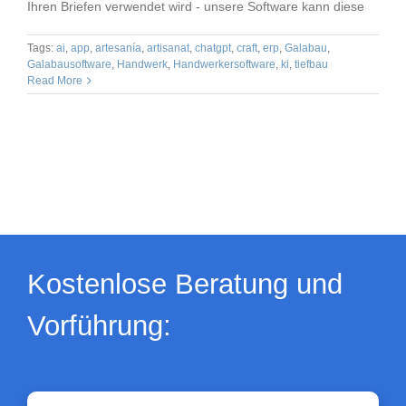
Ihren Briefen verwendet wird - unsere Software kann diese
Tags:
ai
,
app
,
artesanía
,
artisanat
,
chatgpt
,
craft
,
erp
,
Galabau
,
Galabausoftware
,
Handwerk
,
Handwerkersoftware
,
ki
,
tiefbau
Read More
Kostenlose Beratung und
Vorführung: