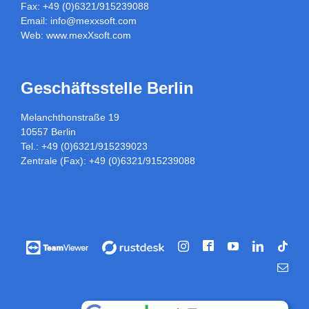
Fax: +49 (0)6321/915239088
Email:
info@mexxsoft.com
Web:
www.mexXsoft.com
Geschäftsstelle Berlin
Melanchthonstraße 19
10557 Berlin
Tel.: +49 (0)6321/915239023
Zentrale (Fax): +49 (0)6321/915239088
Facebook
Vorführung
Vorführung
Instagram
YouTube
LinkedIn
Tikt
/
/
E-
Fernwartung
Fernwartung
Mail
über
über
Teamviewer
rustdesk