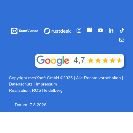
Facebook
Vorführung
Vorführung
Instagram
YouTube
LinkedIn
Tikt
/
/
E-
Fernwartung
Fernwartung
Mail
über
über
Teamviewer
rustdesk
Copyright mexXsoft GmbH ©2026
| Alle Rechte vorbehalten |
Datenschutz
|
Impressum
Realisation:
ROS Heidelberg
Datum:
7.8.2026
Toggle
Sliding
Bar