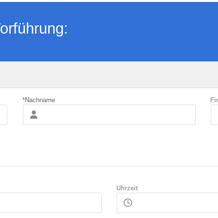
orführung:
*Nachname
Fi
Uhrzeit