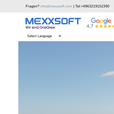
Skip
Fragen?
info@mexxsoft.com
| Tel:+4963219152390
to
content
Teststrecke mit Pflanzenkohle im Asphalt gesta