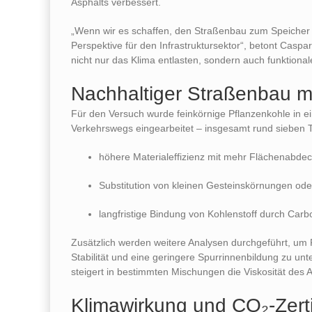
Asphalts verbessert.
„Wenn wir es schaffen, den Straßenbau zum Speicher f
Perspektive für den Infrastruktursektor“, betont Casp
nicht nur das Klima entlasten, sondern auch funktionale
Nachhaltiger Straßenbau mi
Für den Versuch wurde feinkörnige Pflanzenkohle in ei
Verkehrswegs eingearbeitet – insgesamt rund sieben T
höhere Materialeffizienz mit mehr Flächenabde
Substitution von kleinen Gesteinskörnungen ode
langfristige Bindung von Kohlenstoff durch Car
Zusätzlich werden weitere Analysen durchgeführt, um 
Stabilität und eine geringere Spurrinnenbildung zu un
steigert in bestimmten Mischungen die Viskosität des 
Klimawirkung und CO₂-Zerti