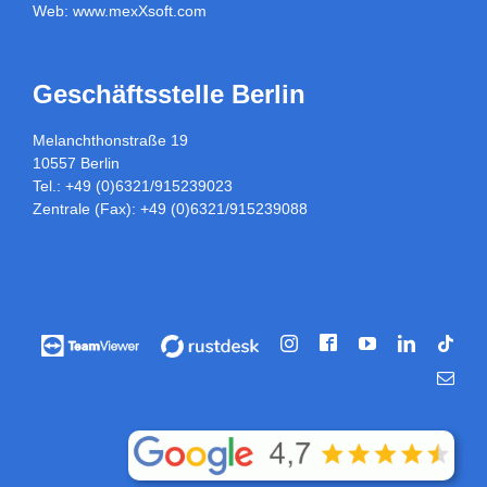
Web:
www.mexXsoft.com
Geschäftsstelle Berlin
Melanchthonstraße 19
10557 Berlin
Tel.: +49 (0)6321/915239023
Zentrale (Fax): +49 (0)6321/915239088
Facebook
Vorführung
Vorführung
Instagram
YouTube
LinkedIn
Tikt
/
/
E-
Fernwartung
Fernwartung
Mail
über
über
Teamviewer
rustdesk