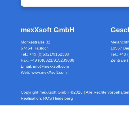
mexXsoft GmbH
Gesch
Moltkestraße 32
Melancht
67454 Haßloch
10557 Ber
Tel.: +49 (0)6321/9152390
Tel.: +49
Fax: +49 (0)6321/915239088
Zentrale 
Email:
info@mexxsoft.com
Web:
www.mexXsoft.com
Copyright mexXsoft GmbH ©2026
| Alle Rechte vorbehalte
Realisation:
ROS Heidelberg
Toggle
Sliding
Bar
Area