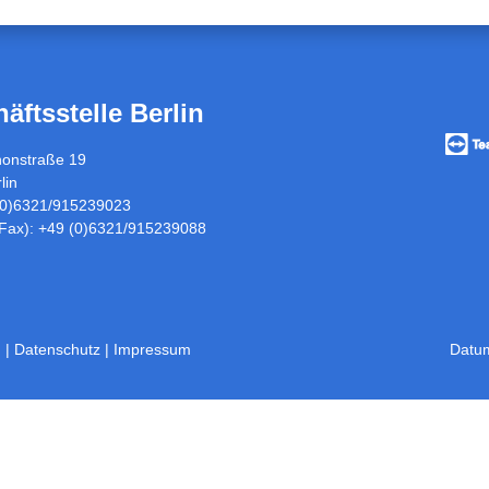
äftsstelle Berlin
Vorfü
/
honstraße 19
Fernw
lin
über
 (0)6321/915239023
Teamv
(Fax): +49 (0)6321/915239088
n |
Datenschutz
|
Impressum
Datu