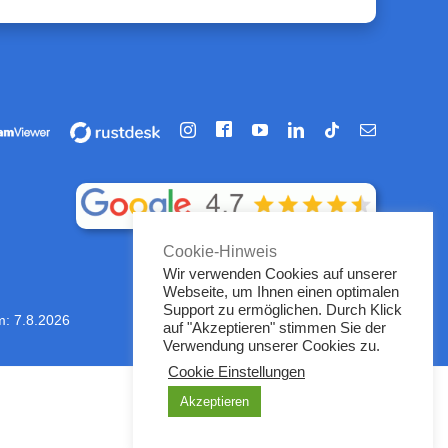
Facebook
hrung
Vorführung
Instagram
YouTube
LinkedIn
Tiktok
E-
/
Mail
artung
Fernwartung
über
iewer
rustdesk
Cookie-Hinweis
Wir verwenden Cookies auf unserer
Webseite, um Ihnen einen optimalen
Support zu ermöglichen. Durch Klick
m:
7.8.2026
auf "Akzeptieren" stimmen Sie der
Verwendung unserer Cookies zu.
Cookie Einstellungen
Akzeptieren