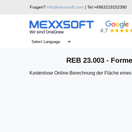
Skip
Fragen?
info@mexxsoft.com
| Tel:+4963219152390
to
content
REB 23.003: Formel 9 – Parabelsegment / Par