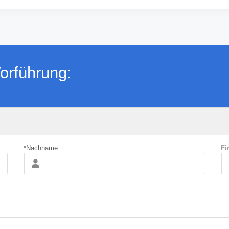
orführung:
*Nachname
Fi