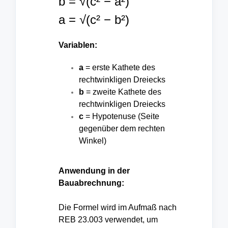
b = √(c² − a²)
a = √(c² − b²)
Variablen:
a
= erste Kathete des
rechtwinkligen Dreiecks
b
= zweite Kathete des
rechtwinkligen Dreiecks
c
= Hypotenuse (Seite
gegenüber dem rechten
Winkel)
Anwendung in der
Bauabrechnung:
Die Formel wird im Aufmaß nach
REB 23.003 verwendet, um