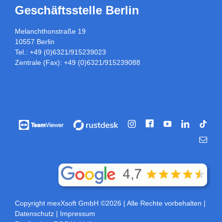
Geschäftsstelle Berlin
Melanchthonstraße 19
10557 Berlin
Tel.: +49 (0)6321/915239023
Zentrale (Fax): +49 (0)6321/915239088
Facebook
Vorführung
Vorführung
Instagram
YouTube
LinkedIn
Tikt
/
/
E-
Fernwartung
Fernwartung
Mail
über
über
Teamviewer
rustdesk
Copyright mexXsoft GmbH ©2026
| Alle Rechte vorbehalten |
Datenschutz
|
Impressum