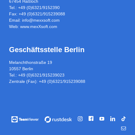
67454 Haßloch
Tel.: +49 (0)6321/9152390
Fax: +49 (0)6321/915239088
Email:
info@mexxsoft.com
Web:
www.mexXsoft.com
Geschäftsstelle Berlin
Melanchthonstraße 19
10557 Berlin
Tel.: +49 (0)6321/915239023
Zentrale (Fax): +49 (0)6321/915239088
Facebook
Vorführung
Vorführung
Instagram
YouTube
LinkedIn
Tikt
/
/
E-
Fernwartung
Fernwartung
Mail
über
über