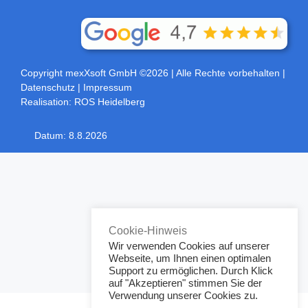
Teamviewer
rustdesk
Copyright mexXsoft GmbH ©2026
| Alle Rechte vorbehalten |
Datenschutz
|
Impressum
Realisation:
ROS Heidelberg
Datum:
8.8.2026
Toggle
Sliding
Bar
Area
Cookie-Hinweis
Wir verwenden Cookies auf unserer
Webseite, um Ihnen einen optimalen
Support zu ermöglichen. Durch Klick
auf "Akzeptieren" stimmen Sie der
Verwendung unserer Cookies zu.