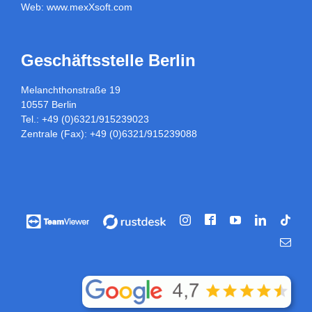
Web:
www.mexXsoft.com
Geschäftsstelle Berlin
Melanchthonstraße 19
10557 Berlin
Tel.: +49 (0)6321/915239023
Zentrale (Fax): +49 (0)6321/915239088
Facebook
Vorführung
Vorführung
Instagram
YouTube
LinkedIn
Tikt
/
/
E-
Fernwartung
Fernwartung
Mail
über
über
Teamviewer
rustdesk