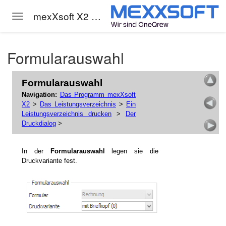
mexXsoft X2 Hilfe
Toggle navigation
Skip to main content
Formularauswahl
Formularauswahl
Navigation:
Das Programm mexXsoft
X2
>
Das Leistungsverzeichnis
>
Ein
Leistungsverzeichnis drucken
>
Der
Druckdialog
>
In der
Formularauswahl
legen sie die
gs-LV)
Druckvariante fest.