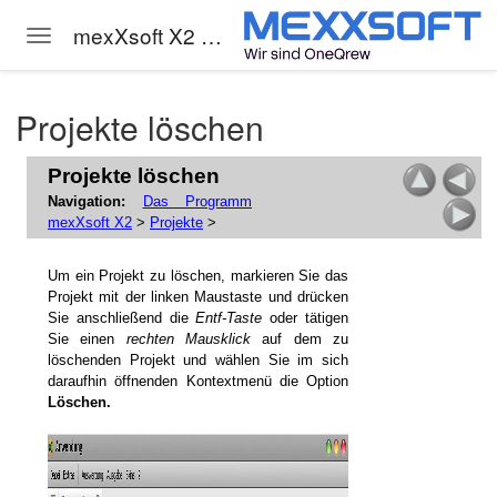
mexXsoft X2 Hilfe
Toggle navigation
Skip to main content
Projekte löschen
Projekte löschen
Navigation:
Das Programm
 X2
mexXsoft X2
>
Projekte
>
Um ein Projekt zu löschen, markieren Sie das
Projekt mit der linken Maustaste und drücken
Sie anschließend die
Entf-Taste
oder tätigen
Sie einen
rechten Mausklick
auf dem zu
löschenden Projekt und wählen Sie im sich
daraufhin öffnenden Kontextmenü die Option
bearbeiten
Löschen.