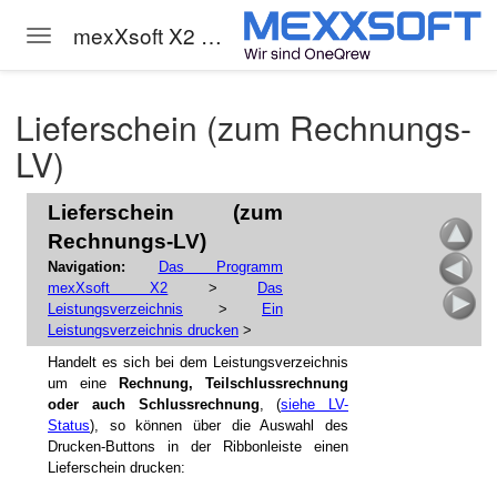
mexXsoft X2 Hilfe
Toggle navigation
Skip to main content
Lieferschein (zum Rechnungs-
LV)
Lieferschein (zum
Rechnungs-LV)
Navigation:
Das Programm
mexXsoft X2
>
Das
Leistungsverzeichnis
>
Ein
Leistungsverzeichnis drucken
>
istung, Baunebenkosten
Handelt es sich bei dem Leistungsverzeichnis
um eine
Rechnung, Teilschlussrechnung
oder auch Schlussrechnung
, (
siehe LV-
Status
), so können über die Auswahl des
Drucken-Buttons in der Ribbonleiste einen
Lieferschein drucken: