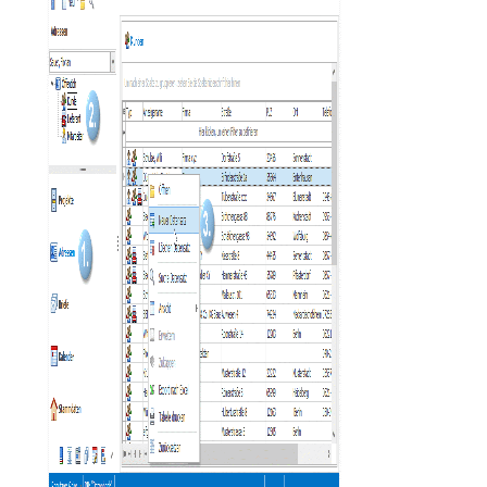
 mexXsoft
 X2
nlegen