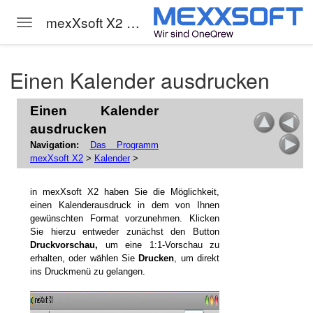
 mexXsoft
mexXsoft X2 Hilfe
Toggle navigation
Skip to main content
Einen Kalender ausdrucken
Einen Kalender
ausdrucken
Navigation:
Das Programm
mexXsoft X2
>
Kalender
>
 X2
in mexXsoft X2 haben Sie die Möglichkeit,
einen Kalenderausdruck in dem von Ihnen
gewünschten Format vorzunehmen. Klicken
Sie hierzu entweder zunächst den Button
Druckvorschau,
um eine 1:1-Vorschau zu
erhalten, oder wählen Sie
Drucken
, um direkt
ins Druckmenü zu gelangen.