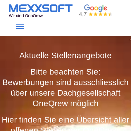
Skip
to
Karriere
content
Toggle
Navigation
Home
Aktuelle Stellenangebote
Gewerke
Bitte beachten Sie:
Bewerbungen sind ausschliesslich
Produkte
über unsere Dachgesellschaft
OneQrew möglich
Unternehmen
Hier finden Sie eine Übersicht aller
Service
offenen Stellen der OneQrew: