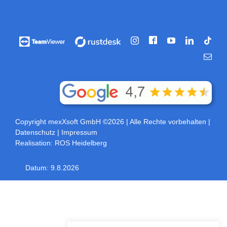
Facebook
Vorführung
Vorführung
Instagram
YouTube
LinkedIn
Tikt
/
/
E-
Fernwartung
Fernwartung
Mail
über
über
Teamviewer
rustdesk
Copyright mexXsoft GmbH ©2026
| Alle Rechte vorbehalten |
Datenschutz
|
Impressum
Realisation:
ROS Heidelberg
Datum:
9.8.2026
Toggle
Sliding
Bar
Area